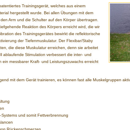
 patentiertes Trainingsgerät, welches aus einem
rial hergestellt wurde. Bei allen Übungen mit dem
den Arm und die Schulter auf den Körper übertragen.
efgehende Reaktion des Körpers erreicht wird, die wir
bration des Trainingsgerätes bewirkt die reflektorische
vierung der Tiefenmuskulatur. Der Flexibar/Staby
en, die diese Muskulatur erreichen, denn sie arbeitet
ll ablaufende Stimulation verbessert die inter- und
h ein messbarer Kraft- und Leistungszuwachs erreicht
egend mit dem Gerät trainieren, es können fast alle Muskelgruppen akti
ltung
nen
f-Systems und somit Fettverbrennung
alancen
 von Rückenschmerzen