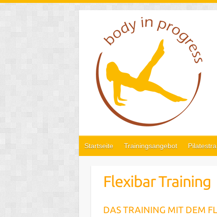
Skip
to
content
Startseite
Trainingsangebot
Pilatestra
Flexibar Training
DAS TRAINING MIT DEM F