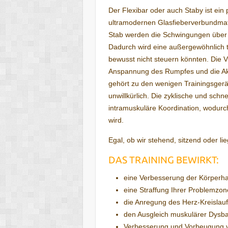
Der Flexibar oder auch Staby ist ein
ultramodernen Glasfieberverbundmate
Stab werden die Schwingungen über 
Dadurch wird eine außergewöhnlich ti
bewusst nicht steuern könnten. Die Vi
Anspannung des Rumpfes und die Akti
gehört zu den wenigen Trainingsgerät
unwillkürlich. Die zyklische und schne
intramuskuläre Koordination, wodurc
wird.
Egal, ob wir stehend, sitzend oder li
DAS TRAINING BEWIRKT:
eine Verbesserung der Körperha
eine Straffung Ihrer Problemzo
die Anregung des Herz-Kreislau
den Ausgleich muskulärer Dysb
Verbesserung und Vorbeugung